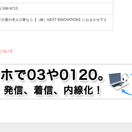
1-598-9715
介護や求人の事なら【（株）NEXT INNOVATION】におまかせ下さ
について