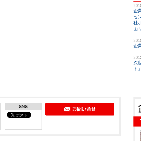
201
企
セ
社
面
201
企
201
次
ト