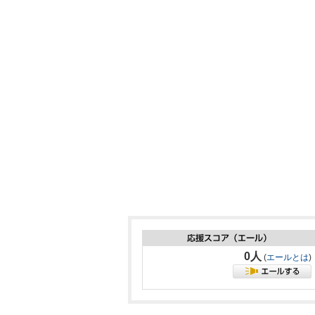
0人
(
エールとは
)