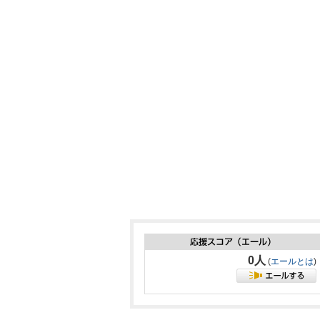
0人
(
エールとは
)