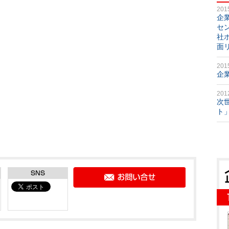
201
企
セ
社
面
201
企
201
次
ト