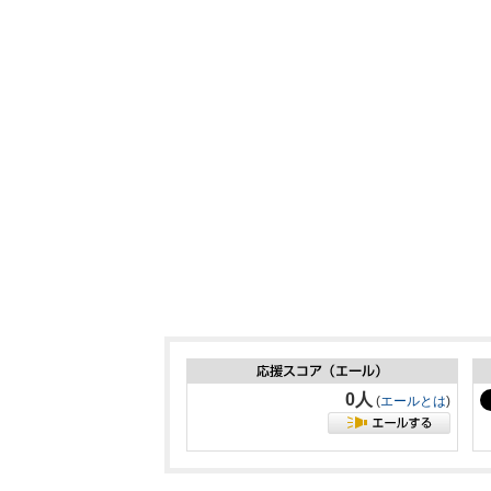
0人
(
エールとは
)