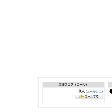
0人
(
エールとは
)