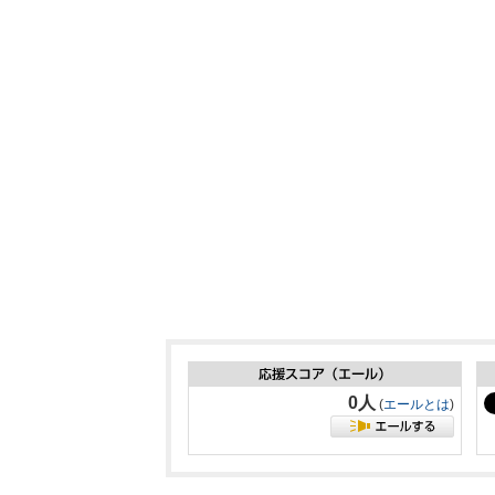
0人
(
エールとは
)