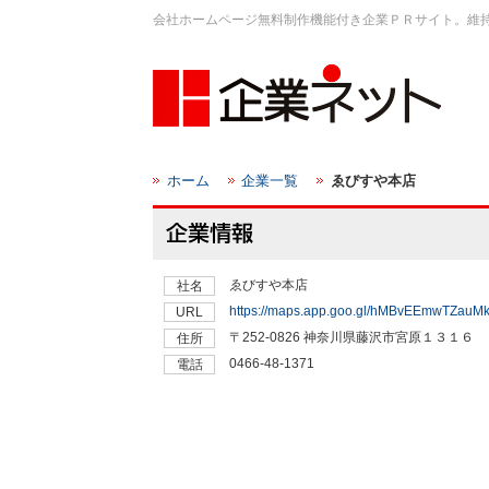
会社ホームページ無料制作機能付き企業ＰＲサイト。維
ホーム
企業一覧
ゑびすや本店
ゑびすや本店
社名
https://maps.app.goo.gl/hMBvEEmwTZauM
URL
〒252-0826 神奈川県藤沢市宮原１３１６
住所
0466-48-1371
電話