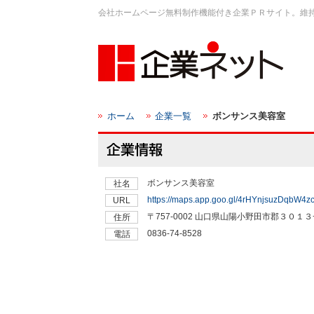
会社ホームページ無料制作機能付き企業ＰＲサイト。維
ホーム
企業一覧
ボンサンス美容室
ボンサンス美容室
社名
https://maps.app.goo.gl/4rHYnjsuzDqbW4z
URL
〒757-0002 山口県山陽小野田市郡３０１３
住所
0836-74-8528
電話