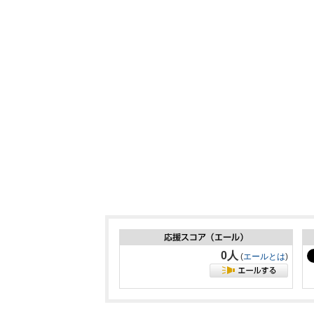
0人
(
エールとは
)