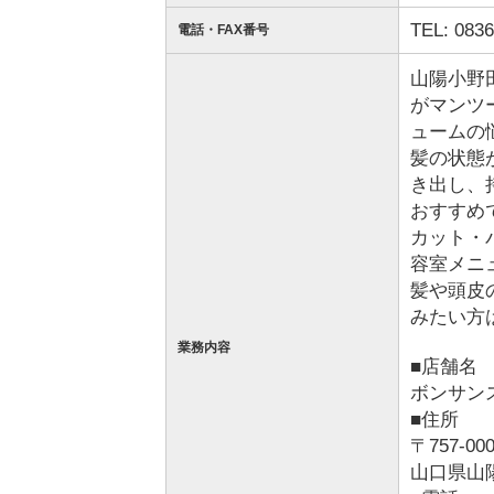
TEL: 0836
電話・FAX番号
山陽小野田
がマンツ
ュームの
髪の状態
き出し、
おすすめ
カット・
容室メニ
髪や頭皮
みたい方
業務内容
■店舗名
ボンサン
■住所
〒757-00
山口県山