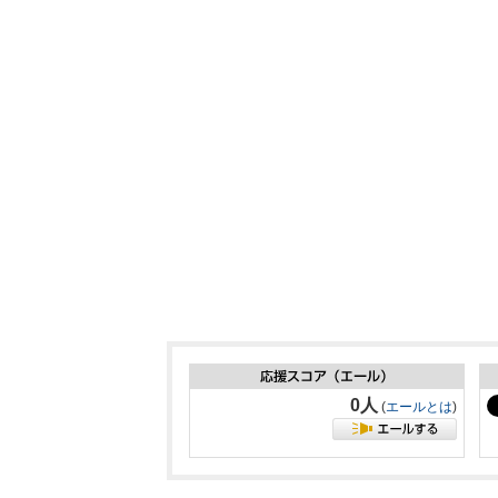
0人
(
エールとは
)