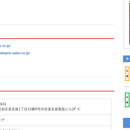
s.co.jp/
/alegria-sales.co.jp/
043
谷区道玄坂1丁目10番8号渋谷道玄坂東急ビル2F−C
リア