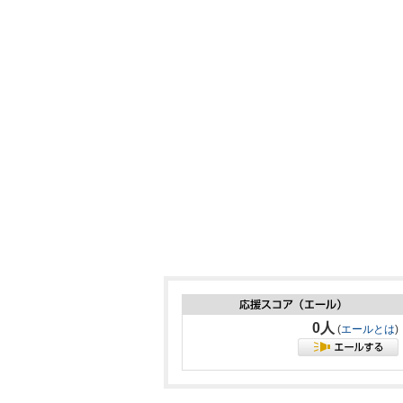
0人
(
エールとは
)