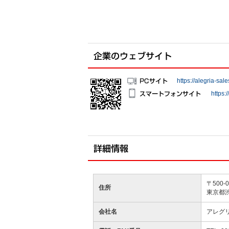
https://alegria-sale
https:/
〒500-0
住所
東京都渋
会社名
アレグ