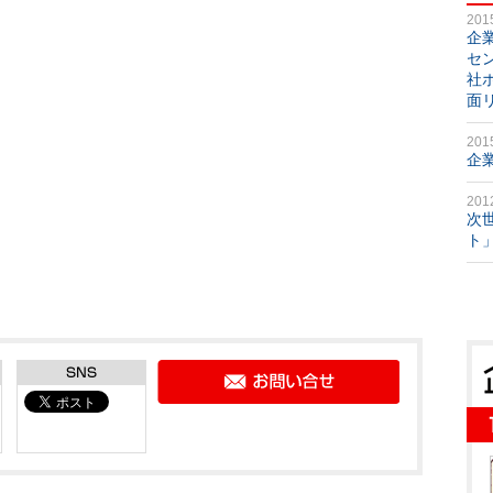
201
企
セ
社
面
201
企
201
次
ト