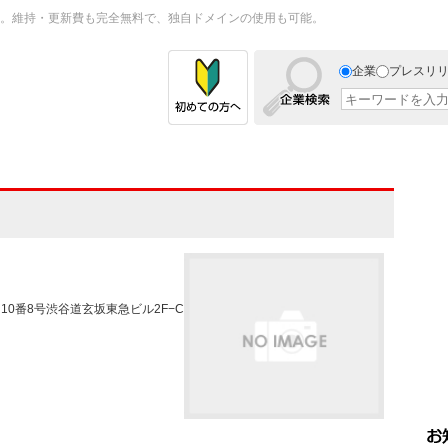
。維持・更新費も完全無料で、独自ドメインの使用も可能。
企業
プレスリ
目10番8号渋谷道玄坂東急ビル2F−C