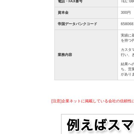
電話・FAX番号
TEL: 08
資本金
300円
帝国データバンクコード
658068
実績に
を持つ
カスタ
業務内容
行い、
結果へ
ち、営
があり
[注意]企業ネットに掲載している会社の信頼性