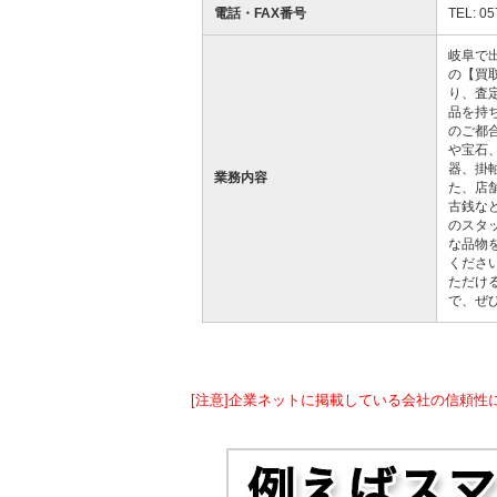
電話・FAX番号
TEL: 05
岐阜で
の【買
り、査
品を持
のご都
や宝石
器、掛
業務内容
た、店
古銭な
のスタ
な品物
くださ
ただけ
で、ぜ
[注意]企業ネットに掲載している会社の信頼性