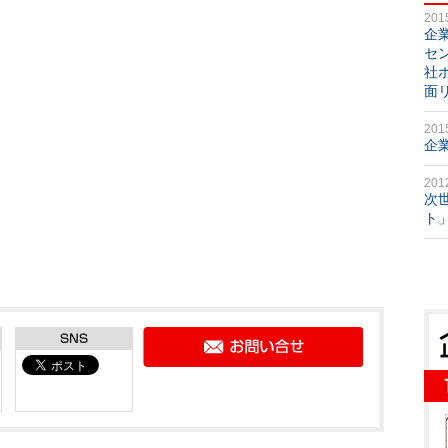
201
企
セ
社
面
201
企
201
次
ト