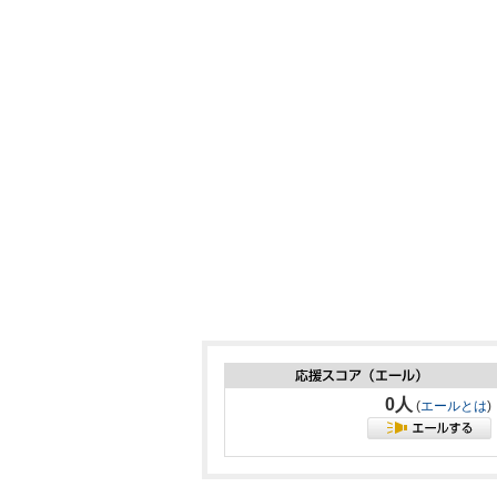
0人
(
エールとは
)