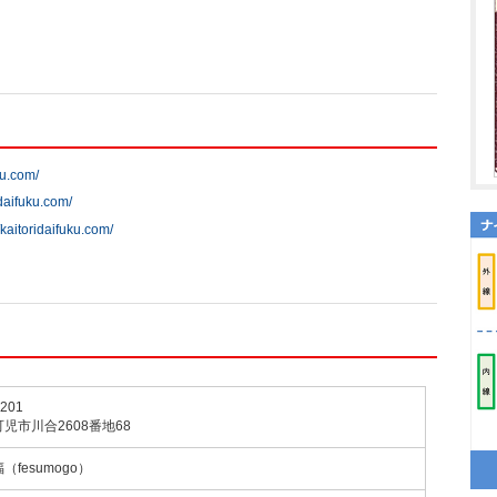
ku.com/
idaifuku.com/
//kaitoridaifuku.com/
201
児市川合2608番地68
（fesumogo）