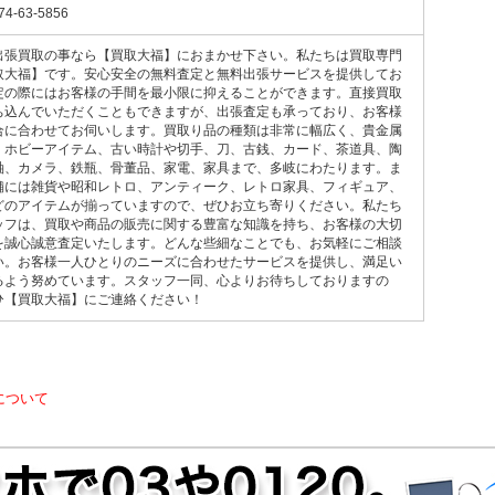
74-63-5856
出張買取の事なら【買取大福】におまかせ下さい。私たちは買取専門
取大福】です。安心安全の無料査定と無料出張サービスを提供してお
定の際にはお客様の手間を最小限に抑えることができます。直接買取
ち込んでいただくこともできますが、出張査定も承っており、お客様
合に合わせてお伺いします。買取り品の種類は非常に幅広く、貴金属
、ホビーアイテム、古い時計や切手、刀、古銭、カード、茶道具、陶
軸、カメラ、鉄瓶、骨董品、家電、家具まで、多岐にわたります。ま
舗には雑貨や昭和レトロ、アンティーク、レトロ家具、フィギュア、
どのアイテムが揃っていますので、ぜひお立ち寄りください。私たち
ッフは、買取や商品の販売に関する豊富な知識を持ち、お客様の大切
を誠心誠意査定いたします。どんな些細なことでも、お気軽にご相談
い。お客様一人ひとりのニーズに合わせたサービスを提供し、満足い
るよう努めています。スタッフ一同、心よりお待ちしておりますの
ひ【買取大福】にご連絡ください！
について