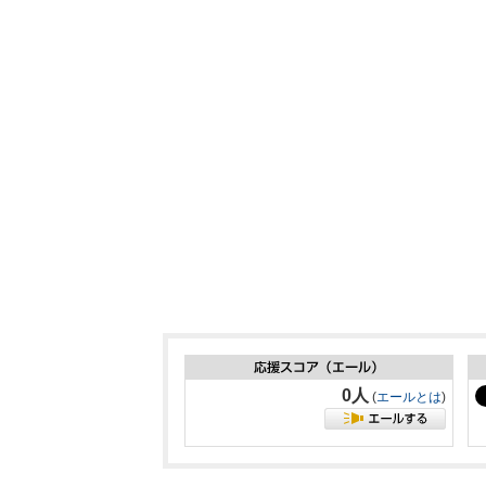
0人
(
エールとは
)