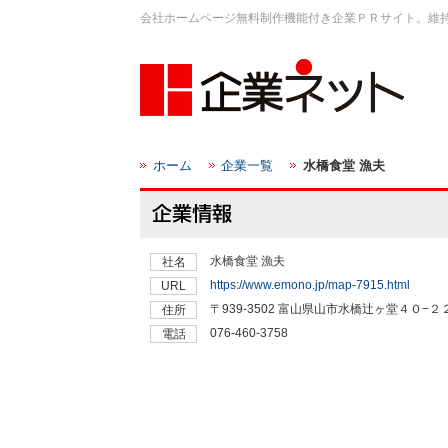
会社ホームページ無料制作機能付き企業ＰＲサイト。維
ホーム
企業一覧
水橋食堂 漁夫
水橋食堂 漁夫
社名
https://www.emono.jp/map-7915.html
URL
〒939-3502 富山県山市水橋辻ヶ堂４０−２
住所
076-460-3758
電話