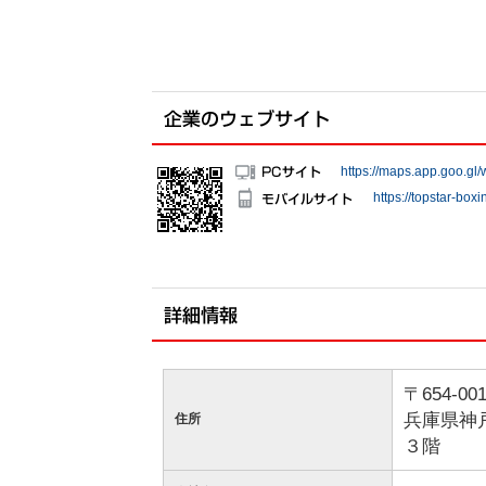
https://maps.app.goo.
https://topstar-boxi
〒654-00
兵庫県神
住所
３階