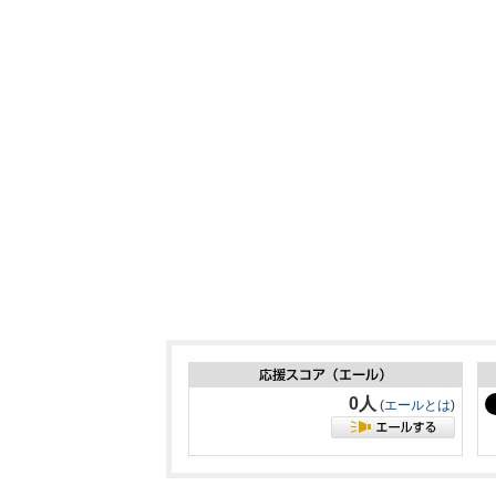
0人
(
エールとは
)